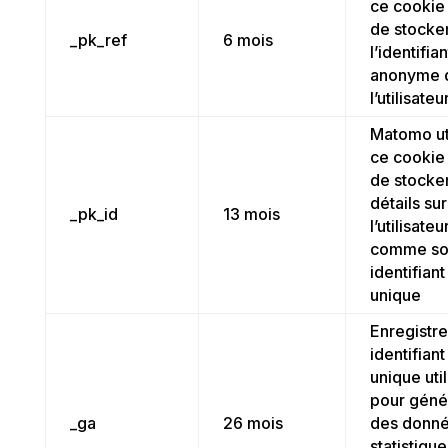
ce cookie 
de stocke
_pk_ref
6 mois
l’identifian
anonyme 
l’utilisateu
Matomo ut
ce cookie 
de stocke
détails sur
_pk_id
13 mois
l’utilisateur
comme s
identifiant
unique
Enregistre
identifiant
unique util
pour géné
_ga
26 mois
des donn
statistique