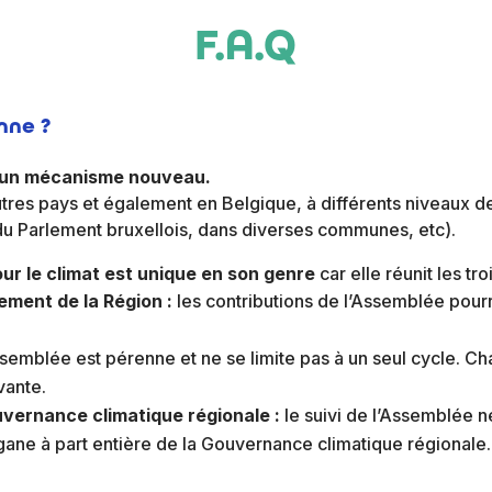
F.A.Q
nne ?
s un mécanisme nouveau.
res pays et également en Belgique, à différents niveaux d
Parlement bruxellois, dans diverses communes, etc).
ur le climat est unique en son genre
car elle réunit les tr
nement de la Région :
les contributions de l’Assemblée pourr
ssemblée est pérenne et ne se limite pas à un seul cycle.
vante.
uvernance climatique régionale :
le suivi de l’Assemblée n
gane à part entière de la Gouvernance climatique régionale.