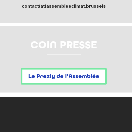
contact(at)assembleeclimat.brussels
COIN PRESSE
Le Prezly de l'Assemblée