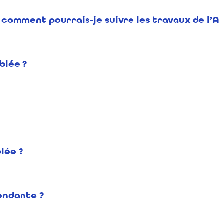
rt, comment pourrais-je suivre les travaux de l
blée ?
lée ?
endante ?